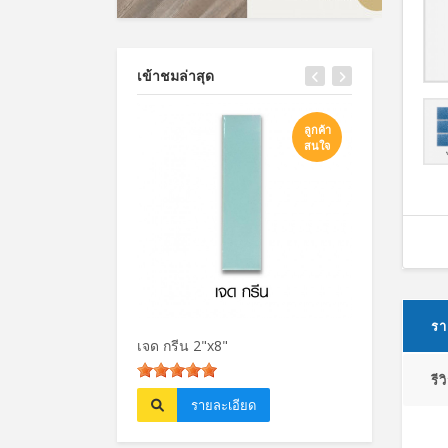
เข้าชมล่าสุด
ลูกค้า
สนใจ
รา
เจด กรีน 2"x8"
ปาล์ม สปริง 2"
รีว
รายละเอียด
รายละเ