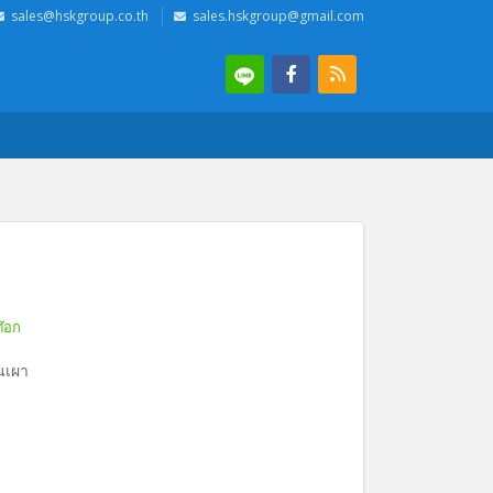
sales@hskgroup.co.th
sales.hskgroup@gmail.com
ต๊อก
ินเผา