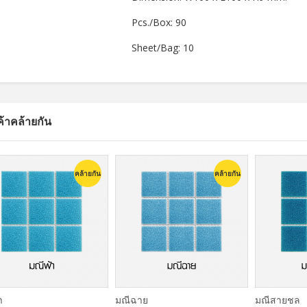
Pcs./Box: 90
Sheet/Bag: 10
คลาวดิ ดีไลท์ 2"x8"
ค้าคล้ายกัน
ดาร์คบลู 2"x8"
คล้ายกัน
คล้ายกัน
า
มณีฉาย
มณีสายชล