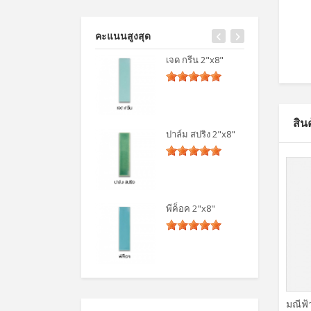
คะแนนสูงสุด
เจด กรีน 2"x8"
สิน
ปาล์ม สปริง 2"x8"
พีค็อค 2"x8"
มณีฟ้