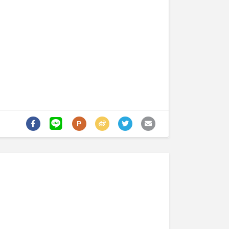
ลูกค้า
ลูกค้า
สนใจ
สนใจ
P
"
ดาร์คบลู 2"x8"
ด
รายละเอียด