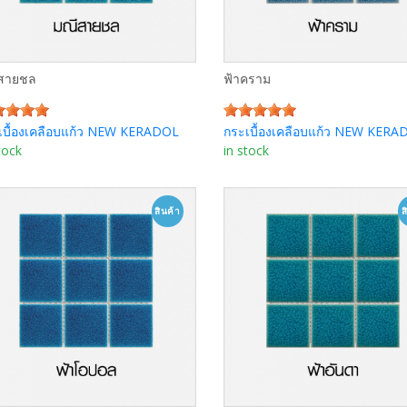
x8"
พีค็อค 2"x8"
คลาวดิ ดีไลท์ 2"x8
อียด
รายละเอียด
รายละเอีย
สายชล
ฟ้าคราม
เบื้องเคลือบแก้ว NEW KERADOL
กระเบื้องเคลือบแก้ว NEW KERA
tock
in stock
คลาวดิ ดีไลท์ 2"x8"
สินค้า
ส
ดาร์คบลู 2"x8"