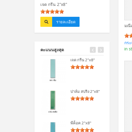
เจด กรีน 2"x8"
ปาล์ม สปริง 2"
รายละเอียด
รายละเ
มณี
กระ
in s
คะแนนสูงสุด
เจด กรีน 2"x8"
ปาล์ม สปริง 2"x8"
พีค็อค 2"x8"