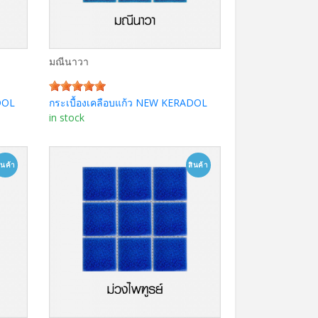
"
ดาร์คบลู 2"x8"
ด
รายละเอียด
มณีนาวา
DOL
กระเบื้องเคลือบแก้ว NEW KERADOL
in stock
ินค้า
สินค้า