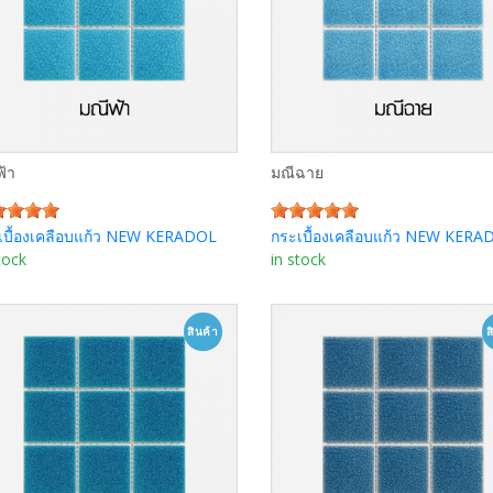
ฟ้า
มณีฉาย
เบื้องเคลือบแก้ว NEW KERADOL
กระเบื้องเคลือบแก้ว NEW KERA
tock
in stock
ลูกค้า
ลูกค้า
สนใจ
สนใจ
สินค้า
ส