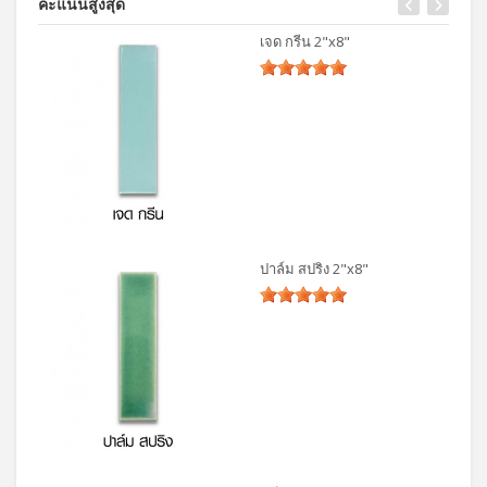
คะแนนสูงสุด
เจด กรีน 2"x8"
ปาล์ม สปริง 2"x8"