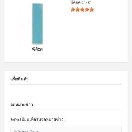
พีค็อค 2"x8"
แท็กสินค้า
จดหมายข่าว
ลงทะเบียนเพื่อรับจดหมายข่าว!
โปรดระบุอีเมล.