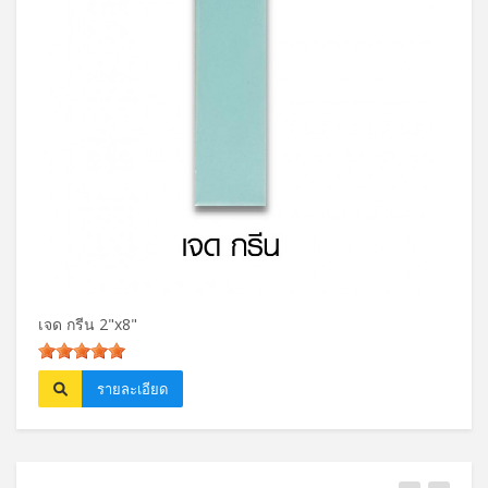
เจด กรีน 2"x8"
ปาล์ม
รายละเอียด