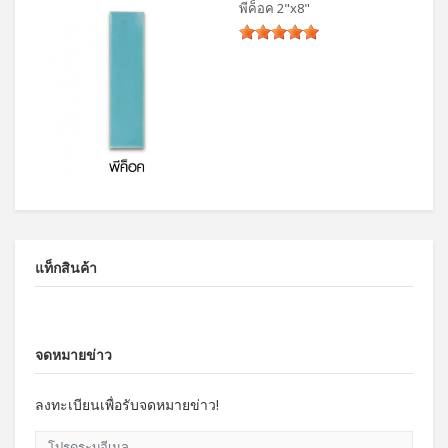
พีค็อค 2"x8"
แท็กสินค้า
จดหมายข่าว
ลงทะเบียนเพื่อรับจดหมายข่าว!
โปรดระบุอีเมล.