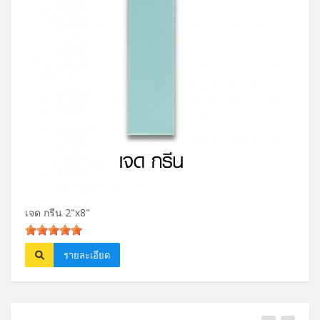
เจด กรีน 2"x8"
ปาล์ม
รายละเอียด