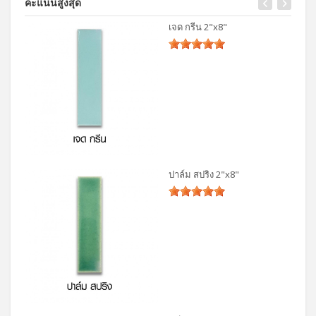
คะแนนสูงสุด
เจด กรีน 2"x8"
ปาล์ม สปริง 2"x8"