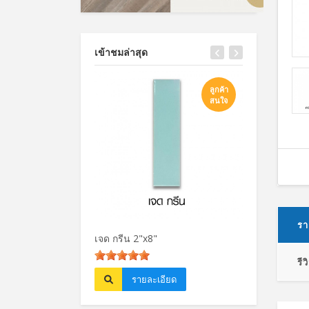
เข้าชมล่าสุด
ลูกค้า
สนใจ
รา
เจด กรีน 2"x8"
ปาล์ม สปริง 2"
รีว
รายละเอียด
รายละเ