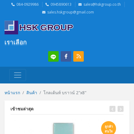
084-0929986
0945890613
sales@hskgroup.co.th
sales.hskgroup@gmail.com
เราเลือกสินค้
หน้าแรก
สินค้า
โกลเด้นท์ บราวน์ 2"x8"
เข้าชมล่าสุด
ลูกค้า
สนใจ