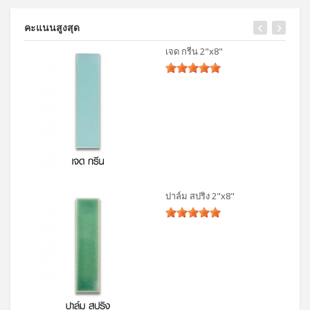
คะแนนสูงสุด
เจด กรีน 2"x8"
ปาล์ม สปริง 2"x8"