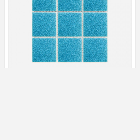
มณีฟ้า
ม
มีสินค้าในสต๊อก
มี