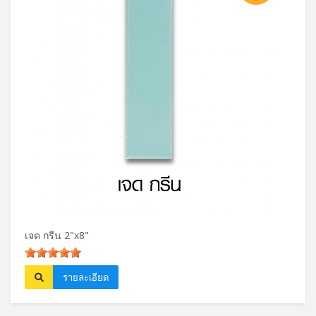
เจด กรีน 2"x8"
ปาล์ม
รายละเอียด